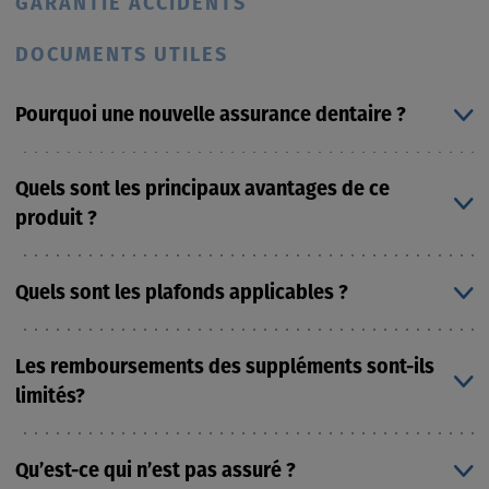
GARANTIE ACCIDENTS
DOCUMENTS UTILES
Pourquoi une nouvelle assurance dentaire ?
Quels sont les principaux avantages de ce
produit ?
Quels sont les plafonds applicables ?
Prévention
: Dentalia Up veut encourager un
Les remboursements des suppléments sont-ils
comportement préventif. C’est pourquoi il n’y a
limités?
pas de stage d'attente pour les soins préventifs.
mieux
Les taux de remboursement des soins curatifs,
protéger les patients contre les frais dentaires imprévus
des implants, des prothèses et de la
tout au long de leur vie
Qu’est-ce qui n’est pas assuré ?
Soins préventifs et curatifs : 1.250 euros
200 % du tarif de la Convention.
parodontologie sont également plus élevés pour